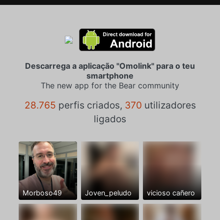
Descarrega a aplicação "Omolink" para o teu
smartphone
The new app for the Bear community
28.765
perfis criados,
370
utilizadores
ligados
Morboso49
Joven_peludo
vicioso cañero