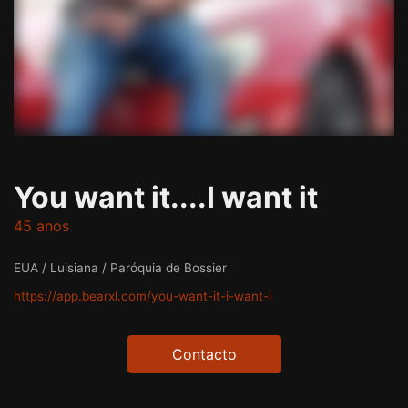
You want it....I want it
45 anos
EUA / Luisiana / Paróquia de Bossier
https://app.bearxl.com/you-want-it-i-want-i
Contacto