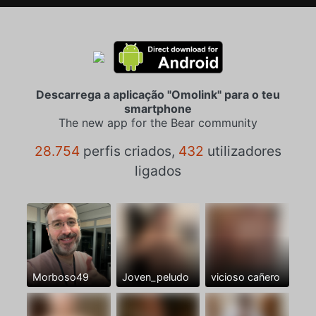
Descarrega a aplicação "Omolink" para o teu
smartphone
The new app for the Bear community
28.754
perfis criados,
432
utilizadores
ligados
Morboso49
Joven_peludo
vicioso cañero