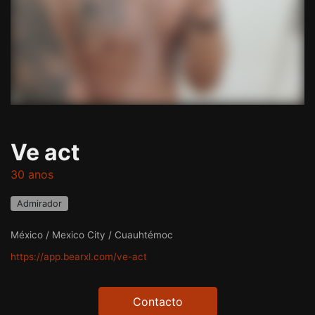
Ve act
30 anos
Admirador
México / Mexico City / Cuauhtémoc
https://app.bearxl.com/ve-act
Contacto