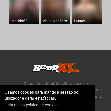
Madrid50
vicioso cañero
Hunter
•
Condições de utilização e venda
•
•
Política de privacidade
Política de Biscoitos
Usamos cookies para manter a sessão do
•
Política de Segurança Infantil
Ajuda / Contacto
utilizador e gerar estatísticas.
Leia nossa política de cookies