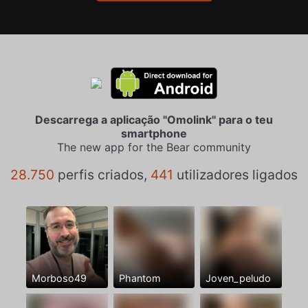
Descarrega a aplicação "Omolink" para o teu
smartphone
The new app for the Bear community
28.750
perfis criados,
441
utilizadores ligados
Morboso49
Phantom
Joven_peludo