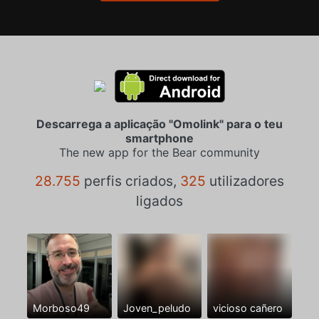
Descarrega a aplicação "Omolink" para o teu
smartphone
The new app for the Bear community
28.755
perfis criados,
325
utilizadores
ligados
Morboso49
Joven_peludo
vicioso cañero