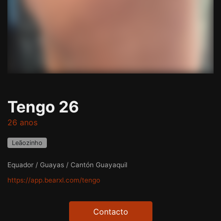
Tengo 26
26 anos
Leãozinho
Equador / Guayas / Cantón Guayaquil
https://app.bearxl.com/tengo
Contacto