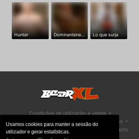
Hunter
Dominantenegro ya
Lo que surja
•
Condições de utilização e venda
•
•
Política de privacidade
Política de Biscoitos
Usamos cookies para manter a sessão do
•
Política de Segurança Infantil
Ajuda / Contacto
utilizador e gerar estatísticas.