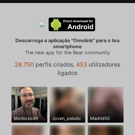
Descarrega a aplicação "Omolink" para o teu
smartphone
The new app for the Bear community
28.750
perfis criados,
453
utilizadores
ligados
Morboso49
Joven_peludo
Madrid50