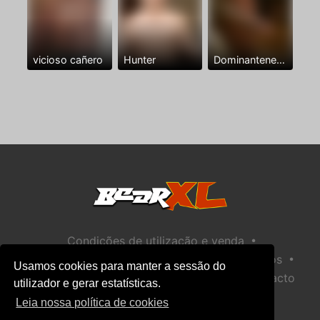
vicioso cañero
Hunter
Dominantenegro ya
•
Condições de utilização e venda
•
•
Política de privacidade
Política de Biscoitos
Usamos cookies para manter a sessão do
•
Política de Segurança Infantil
Ajuda / Contacto
utilizador e gerar estatísticas.
Leia nossa política de cookies