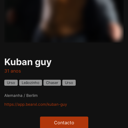
Kuban guy
31 anos
Urso
Leãozinho
Chaser
Urso
Alemanha / Berlim
https://app.bearxl.com/kuban-guy
Contacto