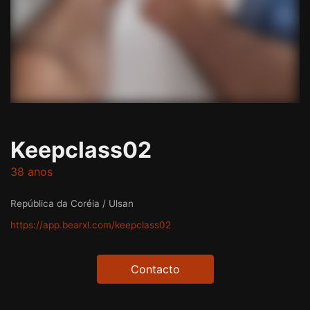
Keepclass02
38 anos
República da Coréia / Ulsan
https://app.bearxl.com/keepclass02
Contacto