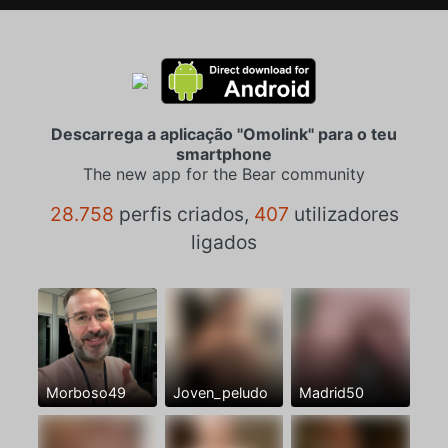
Descarrega a aplicação "Omolink" para o teu
smartphone
The new app for the Bear community
28.758
perfis criados,
407
utilizadores
ligados
Morboso49
Joven_peludo
Madrid50