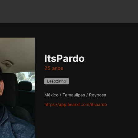
ItsPardo
25 anos
Leãozinho
México / Tamaulipas / Reynosa
https://app.bearxl.com/itspardo