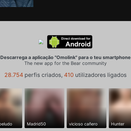
Descarrega a aplicação "Omolink" para o teu smartphone
The new app for the Bear community
28.754
perfis criados,
410
utilizadores ligados
peludo
Madrid50
vicioso cañero
Hunter