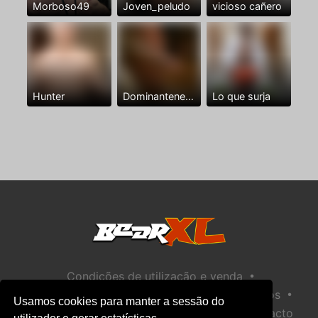
Morboso49
Joven_peludo
vicioso cañero
Hunter
Dominantenegro ya
Lo que surja
•
Condições de utilização e venda
•
•
Política de privacidade
Política de Biscoitos
Usamos cookies para manter a sessão do
•
Política de Segurança Infantil
Ajuda / Contacto