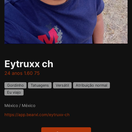
Eytruxx ch
24 anos 1.60 75
Gordinho
Tatuagens
Versátil
Atribuição normal
Eu viajo
México / México
https://app.bearxl.com/eytruxx-ch