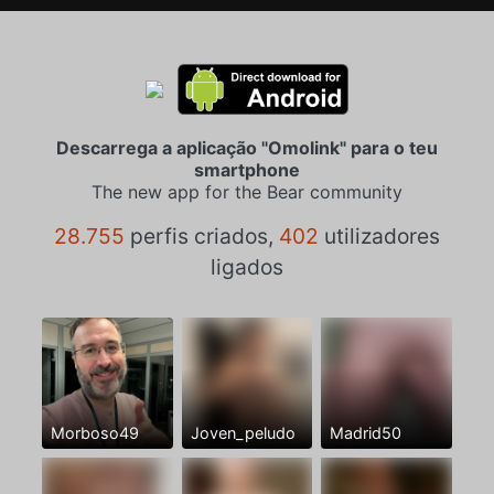
Descarrega a aplicação "Omolink" para o teu
smartphone
The new app for the Bear community
28.755
perfis criados,
402
utilizadores
ligados
Morboso49
Joven_peludo
Madrid50