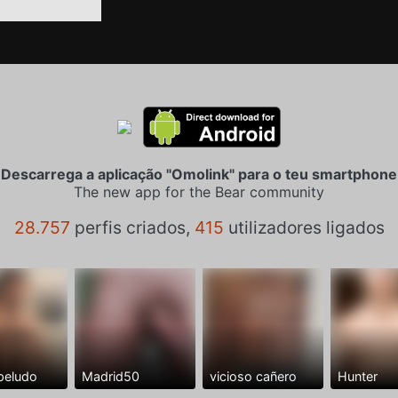
Descarrega a aplicação "Omolink" para o teu smartphone
The new app for the Bear community
28.757
perfis criados,
415
utilizadores ligados
peludo
Madrid50
vicioso cañero
Hunter