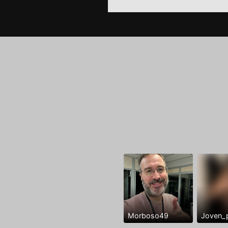
Morboso49
Joven_