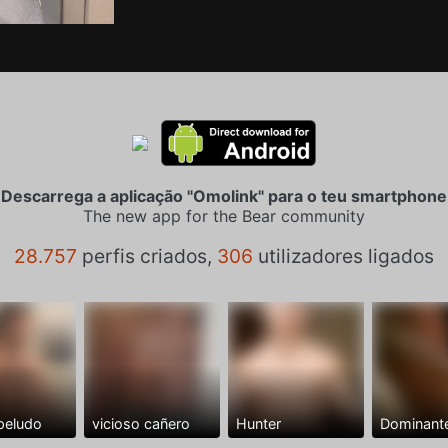
Descarrega a aplicação "Omolink" para o teu smartphone
The new app for the Bear community
28.757
perfis criados,
306
utilizadores ligados
peludo
vicioso cañero
Hunter