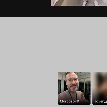
Morboso49
Joven_