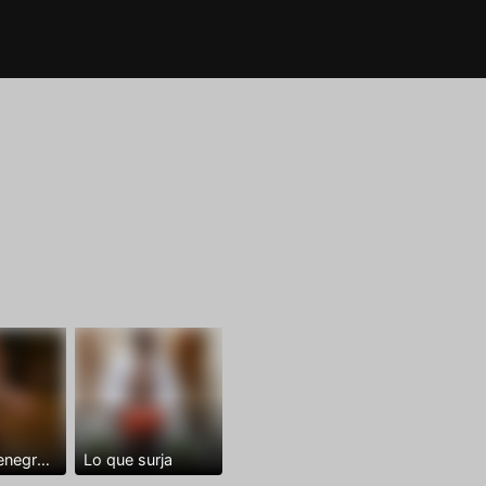
Dominantenegro ya
Lo que surja