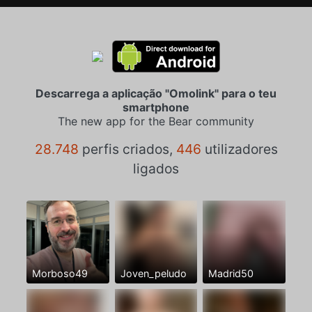
Descarrega a aplicação "Omolink" para o teu
smartphone
The new app for the Bear community
28.748
perfis criados,
446
utilizadores
ligados
Morboso49
Joven_peludo
Madrid50