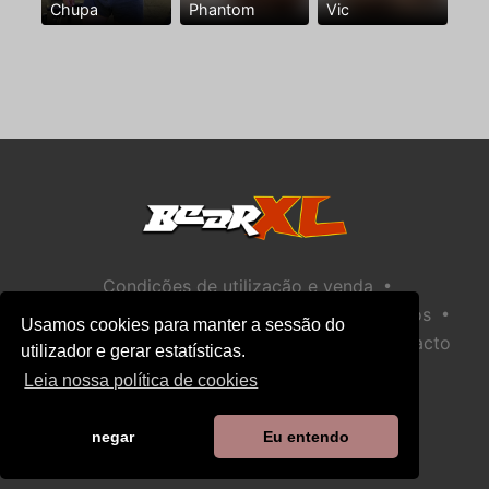
Chupa
Phantom
Vic
•
Condições de utilização e venda
•
•
Política de privacidade
Política de Biscoitos
Usamos cookies para manter a sessão do
•
Política de Segurança Infantil
Ajuda / Contacto
utilizador e gerar estatísticas.
Leia nossa política de cookies
negar
Eu entendo