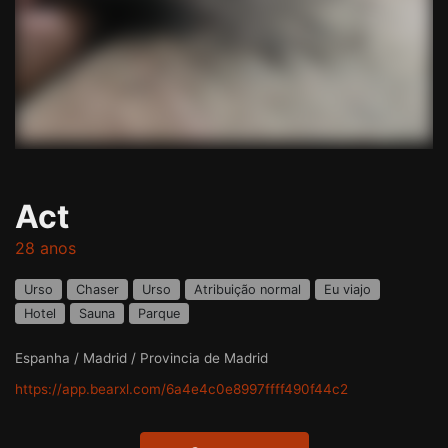
Act
28 anos
Urso
Chaser
Urso
Atribuição normal
Eu viajo
Hotel
Sauna
Parque
Espanha / Madrid / Provincia de Madrid
https://app.bearxl.com/6a4e4c0e8997ffff490f44c2