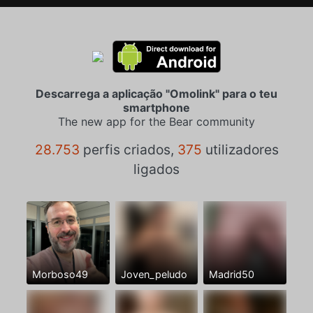
Descarrega a aplicação "Omolink" para o teu
smartphone
The new app for the Bear community
28.753
perfis criados,
375
utilizadores
ligados
Morboso49
Joven_peludo
Madrid50