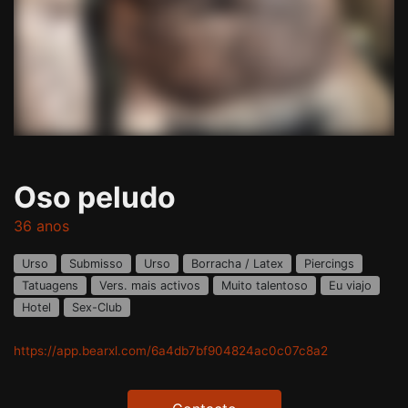
Oso peludo
36 anos
Urso
Submisso
Urso
Borracha / Latex
Piercings
Tatuagens
Vers. mais activos
Muito talentoso
Eu viajo
Hotel
Sex-Club
https://app.bearxl.com/6a4db7bf904824ac0c07c8a2