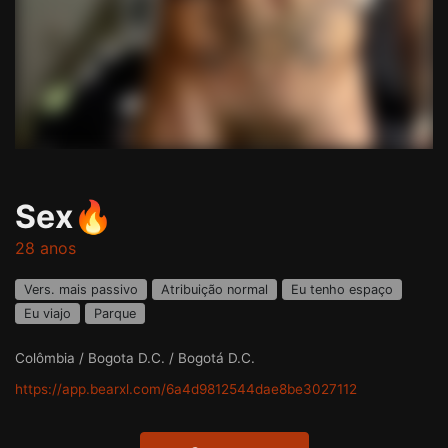
Sex🔥
28 anos
Vers. mais passivo
Atribuição normal
Eu tenho espaço
Eu viajo
Parque
Colômbia / Bogota D.C. / Bogotá D.C.
https://app.bearxl.com/6a4d9812544dae8be3027112