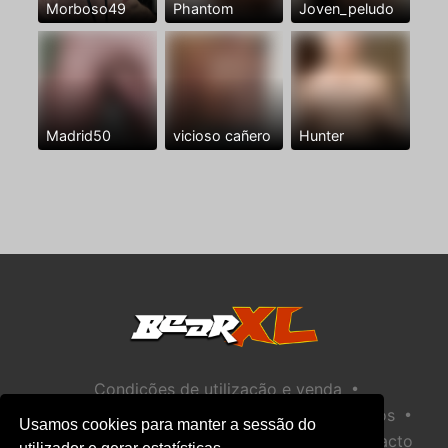
Morboso49
Phantom
Joven_peludo
Madrid50
vicioso cañero
Hunter
•
Condições de utilização e venda
•
•
Política de privacidade
Política de Biscoitos
Usamos cookies para manter a sessão do
•
Política de Segurança Infantil
Ajuda / Contacto