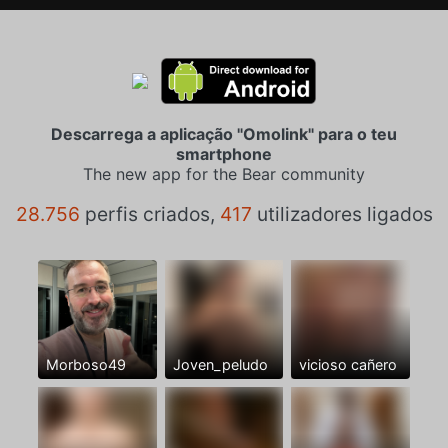
Descarrega a aplicação "Omolink" para o teu
smartphone
The new app for the Bear community
28.756
perfis criados,
417
utilizadores ligados
Morboso49
Joven_peludo
vicioso cañero