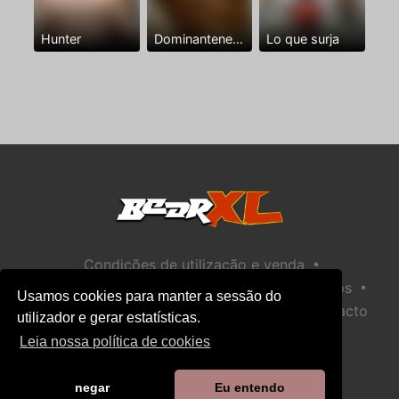
Hunter
Dominantenegro ya
Lo que surja
•
Condições de utilização e venda
•
•
Política de privacidade
Política de Biscoitos
Usamos cookies para manter a sessão do
•
Política de Segurança Infantil
Ajuda / Contacto
utilizador e gerar estatísticas.
Leia nossa política de cookies
negar
Eu entendo