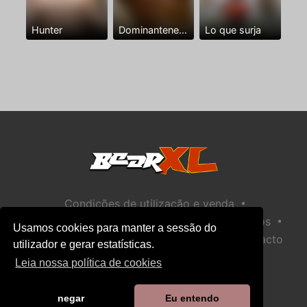
Hunter
Dominantenegro ya
Lo que surja
•
Condições de utilização e venda
•
•
Política de privacidade
Política de Biscoitos
Usamos cookies para manter a sessão do
•
Política de Segurança Infantil
Ajuda / Contacto
utilizador e gerar estatísticas.
Leia nossa política de cookies
negar
Eu entendo