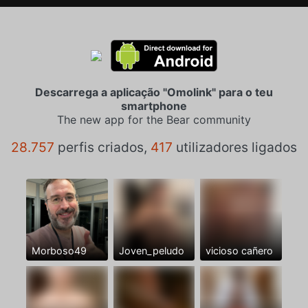
Descarrega a aplicação "Omolink" para o teu
smartphone
The new app for the Bear community
28.757
perfis criados,
417
utilizadores ligados
Morboso49
Joven_peludo
vicioso cañero