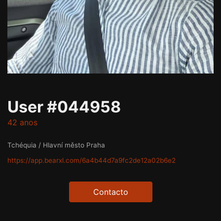
User #044958
42 anos
Tchéquia / Hlavní město Praha
https://app.bearxl.com/6a4b44d7a9fc2de12a02b6e2
Contacto