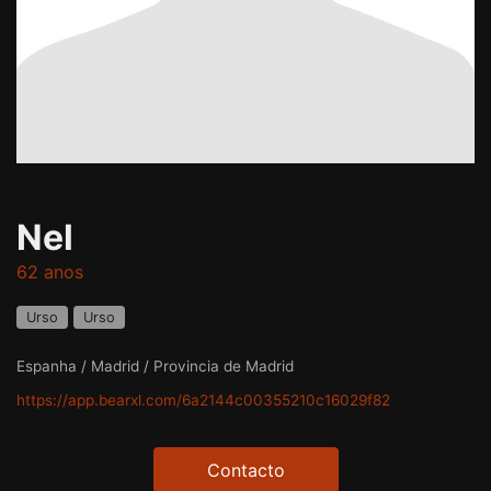
Nel
62 anos
Urso
Urso
Espanha / Madrid / Provincia de Madrid
https://app.bearxl.com/6a2144c00355210c16029f82
Contacto