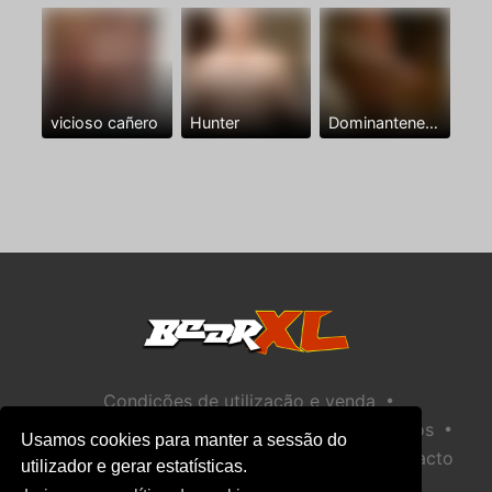
vicioso cañero
Hunter
Dominantenegro ya
•
Condições de utilização e venda
•
•
Política de privacidade
Política de Biscoitos
Usamos cookies para manter a sessão do
•
Política de Segurança Infantil
Ajuda / Contacto
utilizador e gerar estatísticas.