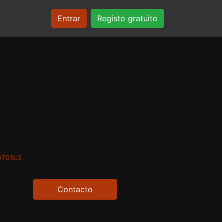
Entrar
Registo gratuito
0705c2
Contacto