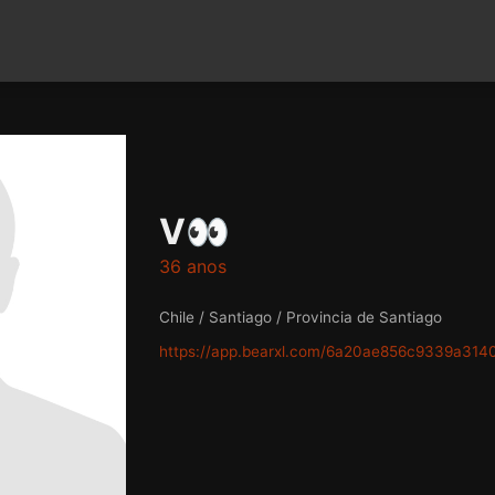
V👀
36 anos
Chile / Santiago / Provincia de Santiago
https://app.bearxl.com/6a20ae856c9339a314