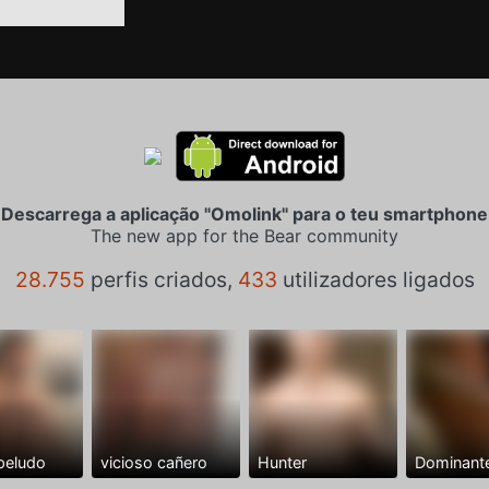
Descarrega a aplicação "Omolink" para o teu smartphone
The new app for the Bear community
28.755
perfis criados,
433
utilizadores ligados
peludo
vicioso cañero
Hunter