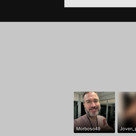
Morboso49
Joven_