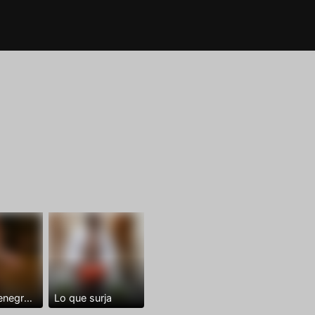
Dominantenegro ya
Lo que surja