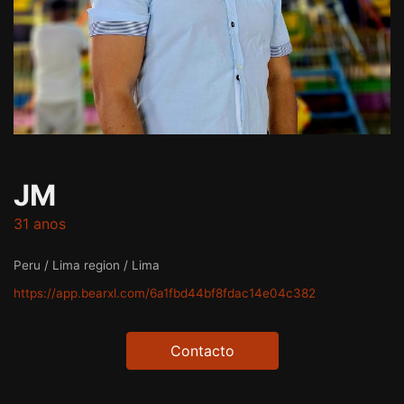
JM
31 anos
Peru / Lima region / Lima
https://app.bearxl.com/6a1fbd44bf8fdac14e04c382
Contacto