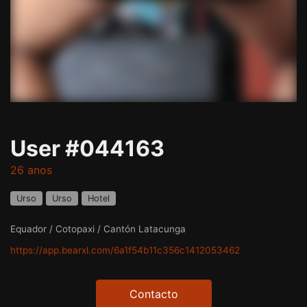
User #044163
26 anos
Urso
Urso
Hotel
Equador / Cotopaxi / Cantón Latacunga
https://app.bearxl.com/6a1f54b11c356c1412053462
Contacto