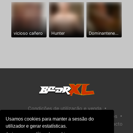
vicioso cañero
Hunter
Dominantenegro ya
•
Condições de utilização e venda
•
•
Política de privacidade
Política de Biscoitos
Usamos cookies para manter a sessão do
•
Política de Segurança Infantil
Ajuda / Contacto
utilizador e gerar estatísticas.