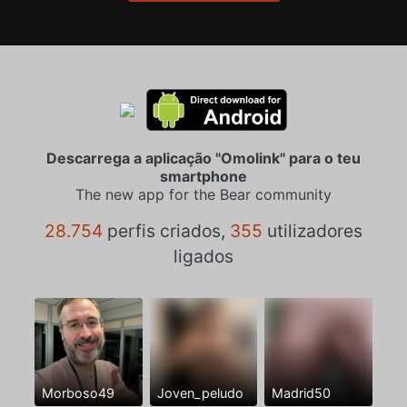
Descarrega a aplicação "Omolink" para o teu
smartphone
The new app for the Bear community
28.754
perfis criados,
355
utilizadores
ligados
Morboso49
Joven_peludo
Madrid50