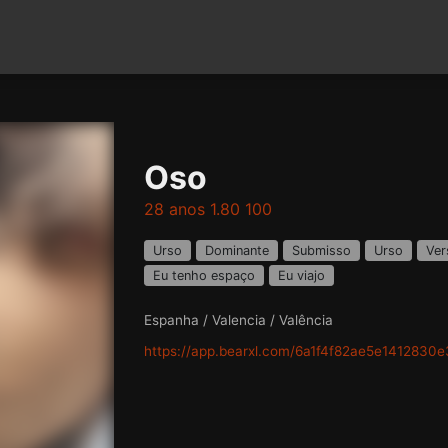
Oso
28 anos 1.80 100
Urso
Dominante
Submisso
Urso
Ver
Eu tenho espaço
Eu viajo
Espanha / Valencia / Valência
https://app.bearxl.com/6a1f4f82ae5e1412830e