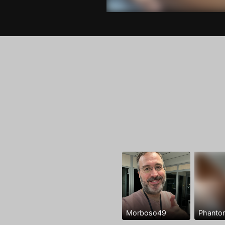
Morboso49
Phanto