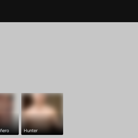
añero
Hunter