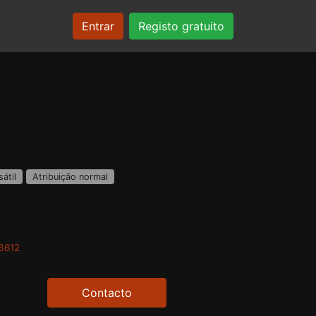
Entrar
Registo gratuito
sátil
Atribuição normal
3612
Contacto