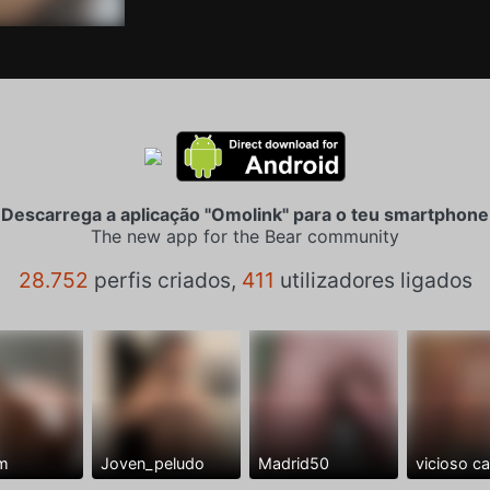
Descarrega a aplicação "Omolink" para o teu smartphone
The new app for the Bear community
28.752
perfis criados,
411
utilizadores ligados
m
Joven_peludo
Madrid50
vicioso c