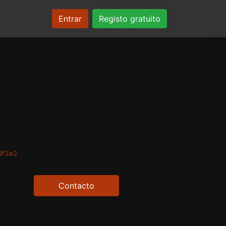
Entrar
Registo gratuito
9f3e2
Contacto