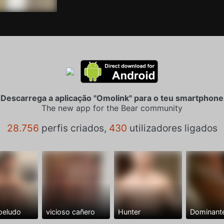
Descarrega a aplicação "Omolink" para o teu smartphone
The new app for the Bear community
28.756
perfis criados,
430
utilizadores ligados
peludo
vicioso cañero
Hunter