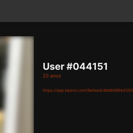
User #044151
20 anos
https://app.bearxl.com/6a1eedc9ddb5694d120