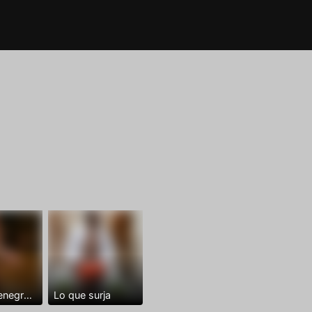
Dominantenegro ya
Lo que surja