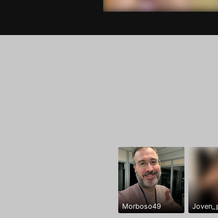
Morboso49
Joven_