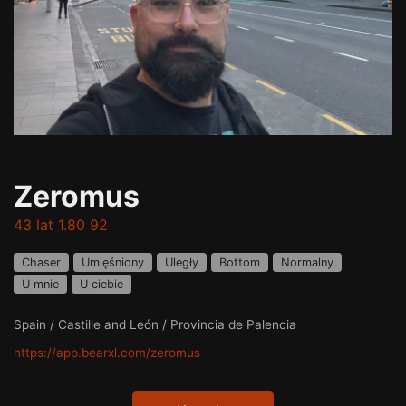
Zeromus
43 lat 1.80 92
Chaser
Umięśniony
Uległy
Bottom
Normalny
U mnie
U ciebie
Spain / Castille and León / Provincia de Palencia
https://app.bearxl.com/zeromus