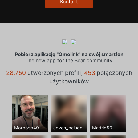
Kontakt
Pobierz aplikację "Omolink" na swój smartfon
The new app for the Bear community
28.750
utworzonych profili,
453
połączonych
użytkowników
Morboso49
Joven_peludo
Madrid50