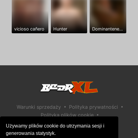
vicioso cañero
Hunter
Dominantenegro ya
•
•
Warunki sprzedaży
Polityka prywatności
•
Polityka plików cookie
•
Polityka bezpieczeństwa dzieci
Używamy plików cookie do utrzymania sesji i
Pomoc / Kontakt
generowania statystyk.