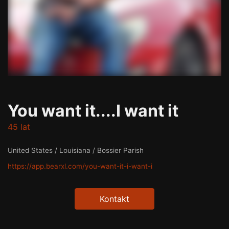
You want it....I want it
45 lat
United States / Louisiana / Bossier Parish
https://app.bearxl.com/you-want-it-i-want-i
Kontakt