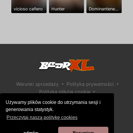
vicioso cañero
Hunter
Dominantenegro ya
•
•
Warunki sprzedaży
Polityka prywatności
•
Polityka plików cookie
•
Polityka bezpieczeństwa dzieci
Używamy plików cookie do utrzymania sesji i
Pomoc / Kontakt
generowania statystyk.
Przeczytaj naszą politykę cookies
odmów
Rozumiem