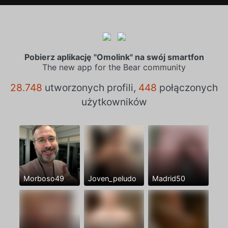
Pobierz aplikację "Omolink" na swój smartfon
The new app for the Bear community
28.748
utworzonych profili,
448
połączonych
użytkowników
Morboso49
Joven_peludo
Madrid50