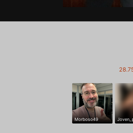
28.7
Morboso49
Joven_