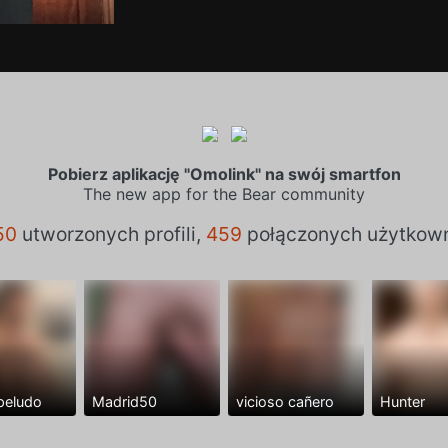
Pobierz aplikację "Omolink" na swój smartfon
The new app for the Bear community
50
utworzonych profili,
459
połączonych użytkow
peludo
Madrid50
vicioso cañero
Hunter