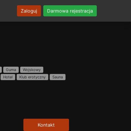
Zaloguj
Darmowa rejestracja
Guma
Wojskowy
Hotel
Klub erotyczny
Sauna
Kontakt