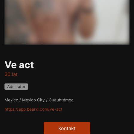
Ve act
30 lat
Admirator
Mexico / Mexico City / Cuauhtémoc
https://app.bearxl.com/ve-act
Kontakt