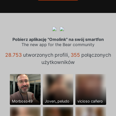
Pobierz aplikację "Omolink" na swój smartfon
The new app for the Bear community
28.753
utworzonych profili,
355
połączonych
użytkowników
Morboso49
Joven_peludo
vicioso cañero