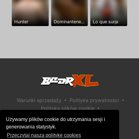
Hunter
Dominantenegro ya
Lo que surja
•
•
Warunki sprzedaży
Polityka prywatności
•
Polityka plików cookie
•
Polityka bezpieczeństwa dzieci
Używamy plików cookie do utrzymania sesji i
Pomoc / Kontakt
generowania statystyk.
Przeczytaj naszą politykę cookies