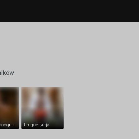
ników
Dominantenegro ya
Lo que surja