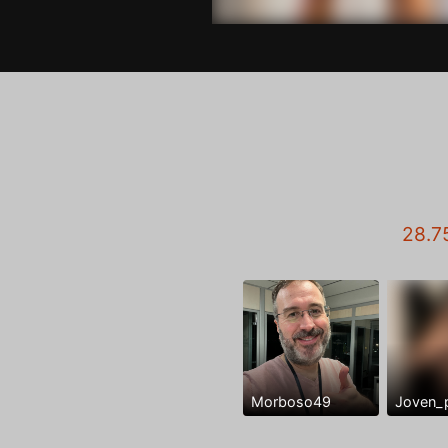
28.7
Morboso49
Joven_