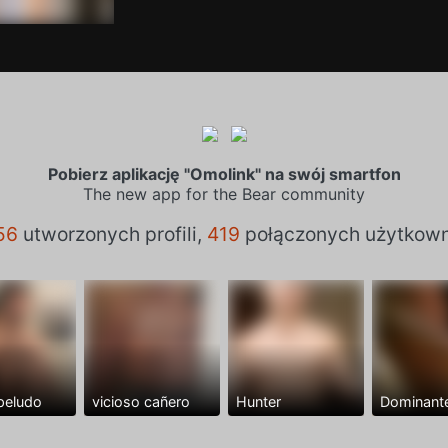
Pobierz aplikację "Omolink" na swój smartfon
The new app for the Bear community
56
utworzonych profili,
419
połączonych użytkow
peludo
vicioso cañero
Hunter