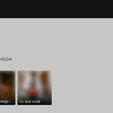
ników
Dominantenegro ya
Lo que surja