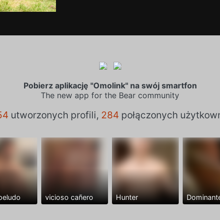
Pobierz aplikację "Omolink" na swój smartfon
The new app for the Bear community
54
utworzonych profili,
284
połączonych użytkow
peludo
vicioso cañero
Hunter