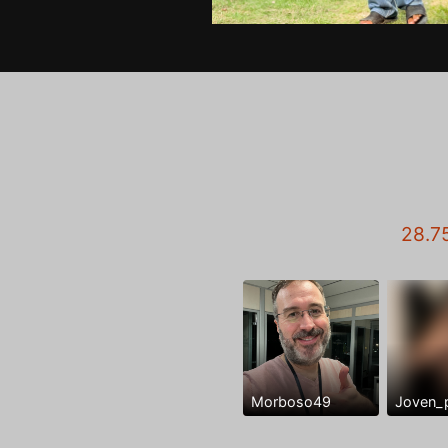
28.7
Morboso49
Joven_