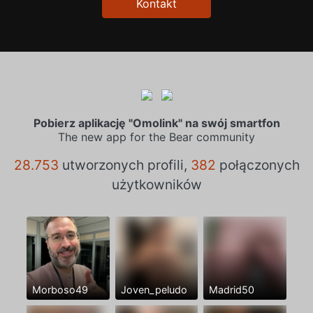
Kontakt
Pobierz aplikację "Omolink" na swój smartfon
The new app for the Bear community
28.753
utworzonych profili,
382
połączonych
użytkowników
Morboso49
Joven_peludo
Madrid50