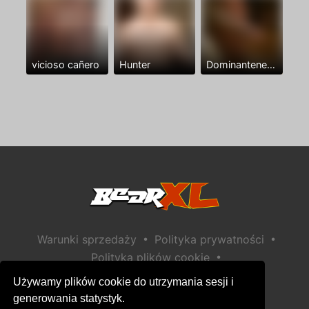
vicioso cañero
Hunter
Dominantenegro ya
•
•
Warunki sprzedaży
Polityka prywatności
•
Polityka plików cookie
•
Polityka bezpieczeństwa dzieci
Używamy plików cookie do utrzymania sesji i
Pomoc / Kontakt
generowania statystyk.