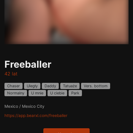
Freeballer
42 lat
Chaser
Uległy
Daddy
Tatuaże
Vers. bottom
Normalny
U mnie
U ciebie
Park
Mexico / Mexico City
https://app.bearxl.com/freeballer