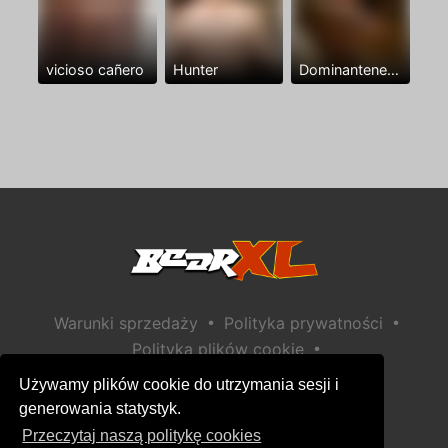
vicioso cañero
Hunter
Dominantenegro ya
•
•
Warunki sprzedaży
Polityka prywatności
•
Polityka plików cookie
•
Polityka bezpieczeństwa dzieci
Używamy plików cookie do utrzymania sesji i
Pomoc / Kontakt
generowania statystyk.
Przeczytaj naszą politykę cookies