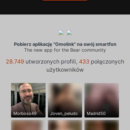
Pobierz aplikację "Omolink" na swój smartfon
The new app for the Bear community
28.749
utworzonych profili,
433
połączonych
użytkowników
Morboso49
Joven_peludo
Madrid50