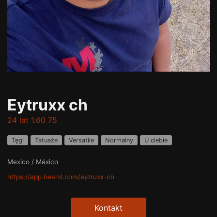
Eytruxx ch
24 lat 1.60 75
Tęgi
Tatuaże
Versatile
Normalny
U ciebie
Mexico / México
https://app.bearxl.com/eytruxx-ch
Kontakt