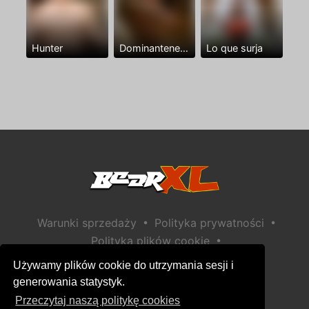
Hunter
Dominantenegro ya
Lo que surja
•
•
Warunki sprzedaży
Polityka prywatności
•
Polityka plików cookie
•
Polityka bezpieczeństwa dzieci
Używamy plików cookie do utrzymania sesji i
Pomoc / Kontakt
generowania statystyk.
Przeczytaj naszą politykę cookies