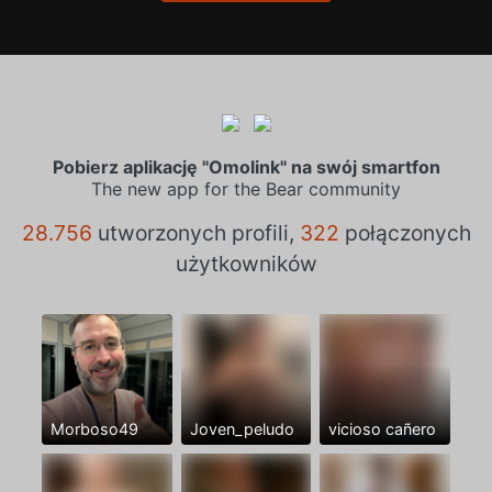
Pobierz aplikację "Omolink" na swój smartfon
The new app for the Bear community
28.756
utworzonych profili,
322
połączonych
użytkowników
Morboso49
Joven_peludo
vicioso cañero