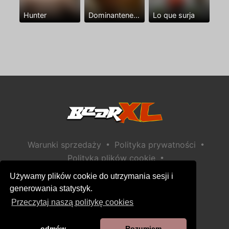
Hunter
Dominantenegro ya
Lo que surja
•
•
Warunki sprzedaży
Polityka prywatności
•
Polityka plików cookie
•
Polityka bezpieczeństwa dzieci
Używamy plików cookie do utrzymania sesji i
Pomoc / Kontakt
generowania statystyk.
Przeczytaj naszą politykę cookies
odmów
Rozumiem