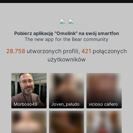
Pobierz aplikację "Omolink" na swój smartfon
The new app for the Bear community
28.758
utworzonych profili,
421
połączonych
użytkowników
Morboso49
Joven_peludo
vicioso cañero