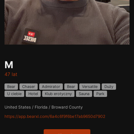
M
47 lat
Bear
Chaser
Admirator
Bear
Versatile
Duży
U ciebie
Hotel
Klub erotyczny
Sauna
Park
United States / Florida / Broward County
https://app.bearxl.com/6a4c6f9f6be17ab9650d7902