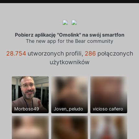
Pobierz aplikację "Omolink" na swój smartfon
The new app for the Bear community
28.754
utworzonych profili,
286
połączonych
użytkowników
Morboso49
Joven_peludo
vicioso cañero