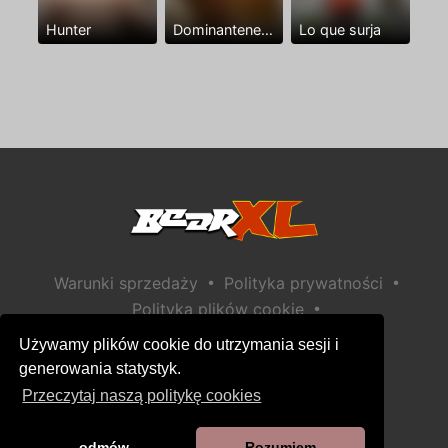
Hunter
Dominantenegro ya
Lo que surja
•
•
Warunki sprzedaży
Polityka prywatności
•
Polityka plików cookie
•
Polityka bezpieczeństwa dzieci
Używamy plików cookie do utrzymania sesji i
Pomoc / Kontakt
generowania statystyk.
Przeczytaj naszą politykę cookies
odmów
Rozumiem