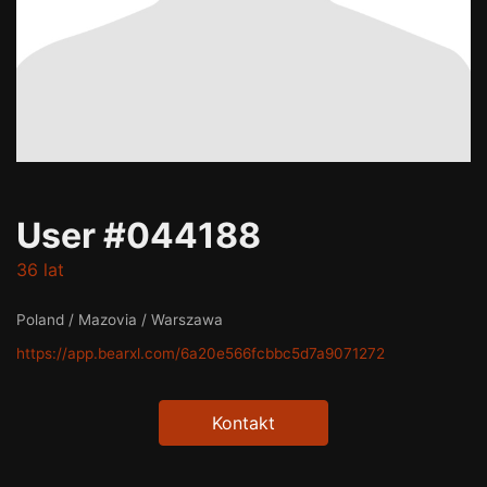
User #044188
36 lat
Poland / Mazovia / Warszawa
https://app.bearxl.com/6a20e566fcbbc5d7a9071272
Kontakt