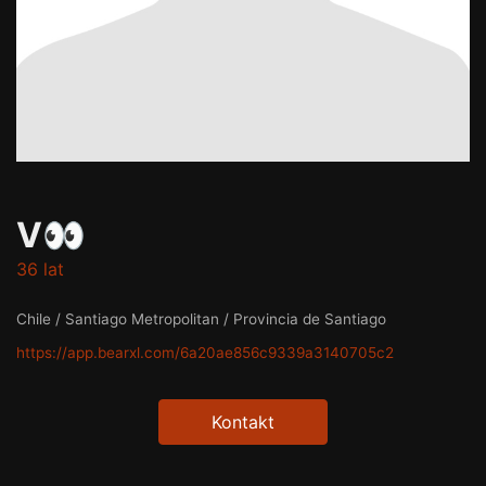
V👀
36 lat
Chile / Santiago Metropolitan / Provincia de Santiago
https://app.bearxl.com/6a20ae856c9339a3140705c2
Kontakt