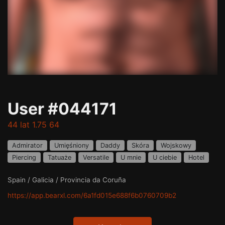
User #044171
44 lat 1.75 64
Admirator
Umięśniony
Daddy
Skóra
Wojskowy
Piercing
Tatuaże
Versatile
U mnie
U ciebie
Hotel
Spain / Galicia / Provincia da Coruña
https://app.bearxl.com/6a1fd015e688f6b0760709b2