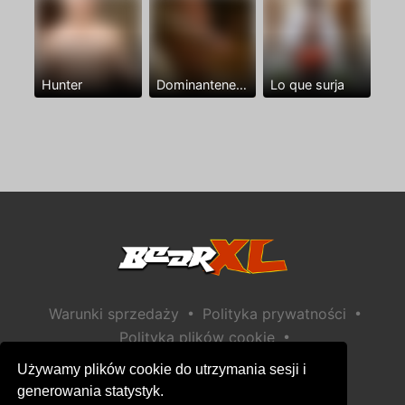
Hunter
Dominantenegro ya
Lo que surja
•
•
Warunki sprzedaży
Polityka prywatności
•
Polityka plików cookie
•
Polityka bezpieczeństwa dzieci
Używamy plików cookie do utrzymania sesji i
Pomoc / Kontakt
generowania statystyk.