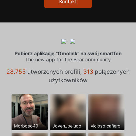
Kontakt
Pobierz aplikację "Omolink" na swój smartfon
The new app for the Bear community
28.755
utworzonych profili,
313
połączonych
użytkowników
Morboso49
Joven_peludo
vicioso cañero