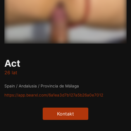
Act
26 lat
Spain / Andalusia / Provincia de Málaga
https://app.bearxl.com/6a1ea3d7b127a5b26a0e7012
Kontakt