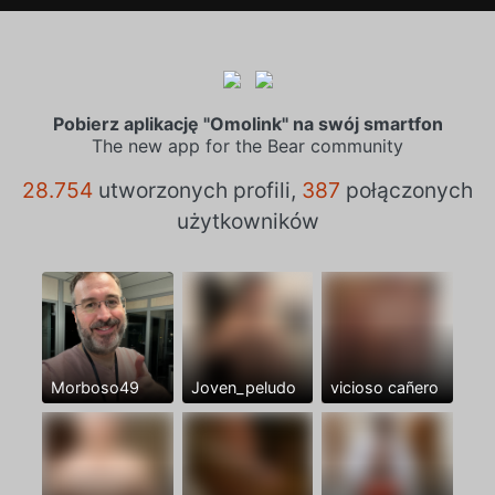
Pobierz aplikację "Omolink" na swój smartfon
The new app for the Bear community
28.754
utworzonych profili,
387
połączonych
użytkowników
Morboso49
Joven_peludo
vicioso cañero