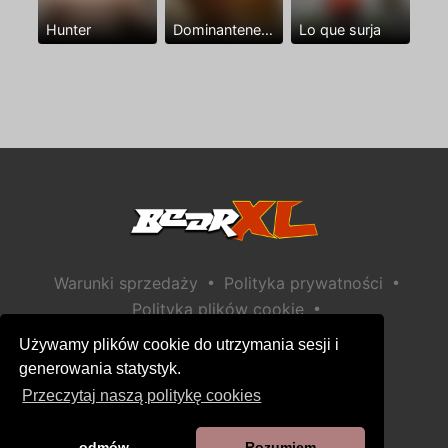
Hunter
Dominantenegro ya
Lo que surja
•
•
Warunki sprzedaży
Polityka prywatności
•
Polityka plików cookie
•
Polityka bezpieczeństwa dzieci
Używamy plików cookie do utrzymania sesji i
Pomoc / Kontakt
generowania statystyk.
Przeczytaj naszą politykę cookies
odmów
Rozumiem