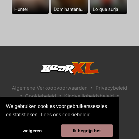
Hunter
Dominantenegro ya
Lo que surja
•
Algemene Verkoopvoorwaarden
Privacybeleid
•
•
•
Cookiebeleid
Kindveiligheidsbeleid
Help / Contact
We gebruiken cookies voor gebruikerssessies
en statistieken.
Lees ons cookiebeleid
weigeren
Ik begrijp het