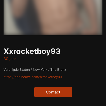
Xxrocketboy93
30 jaar
Verenigde Staten / New York / The Bronx
https://app.bearxl.com/xxrocketboy93
Contact