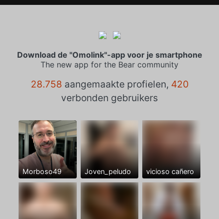
Download de "Omolink"-app voor je smartphone
The new app for the Bear community
28.758
aangemaakte profielen,
420
verbonden gebruikers
Morboso49
Joven_peludo
vicioso cañero