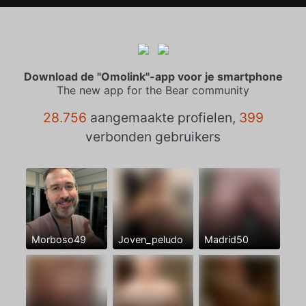
Download de "Omolink"-app voor je smartphone
The new app for the Bear community
28.756
aangemaakte profielen,
399
verbonden gebruikers
Morboso49
Joven_peludo
Madrid50