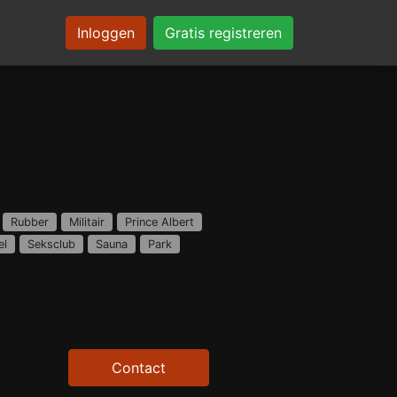
Inloggen
Gratis registreren
Rubber
Militair
Prince Albert
el
Seksclub
Sauna
Park
Contact