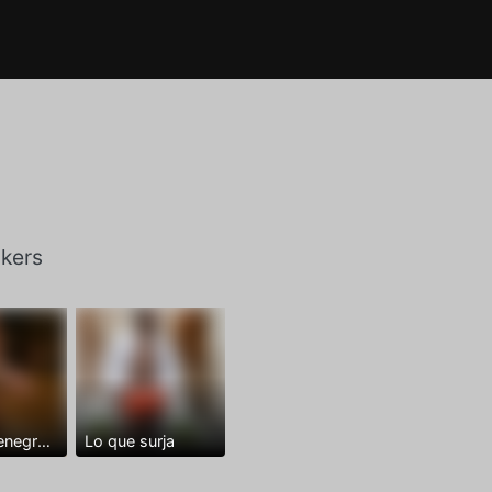
kers
Dominantenegro ya
Lo que surja