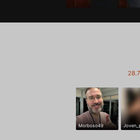
28.
Morboso49
Joven_