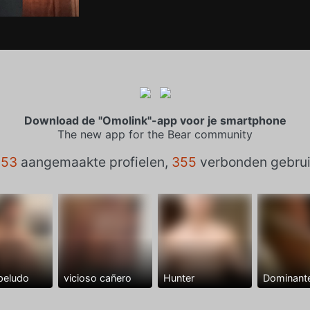
Download de "Omolink"-app voor je smartphone
The new app for the Bear community
753
aangemaakte profielen,
355
verbonden gebrui
peludo
vicioso cañero
Hunter