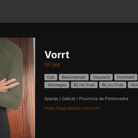
Vorrt
39 jaar
Cub
Bewonderaar
Gespierd
Dominant
Tatoeages
Bij mij thuis
Bij jou thuis
Hot
Spanje / Galicië / Provincia de Pontevedra
https://app.bearxl.com/vorrt