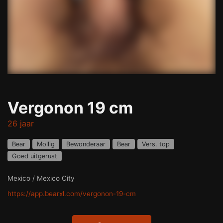
Vergonon 19 cm
26 jaar
Bear
Mollig
Bewonderaar
Bear
Vers. top
Goed uitgerust
Mexico / Mexico City
https://app.bearxl.com/vergonon-19-cm