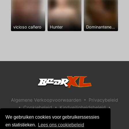
vicioso cañero
Hunter
Dominantenegro ya
•
Algemene Verkoopvoorwaarden
Privacybeleid
•
•
•
Cookiebeleid
Kindveiligheidsbeleid
Help / Contact
We gebruiken cookies voor gebruikerssessies
en statistieken.
Lees ons cookiebeleid