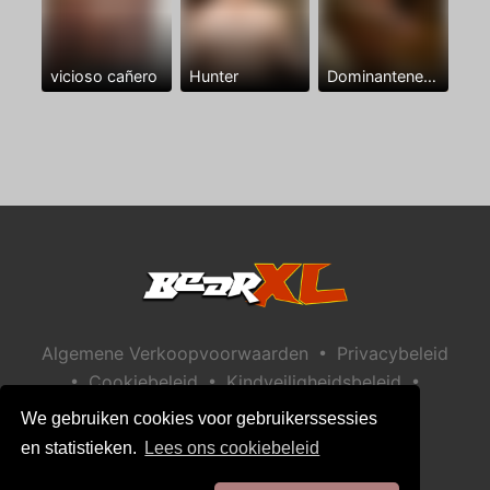
vicioso cañero
Hunter
Dominantenegro ya
•
Algemene Verkoopvoorwaarden
Privacybeleid
•
•
•
Cookiebeleid
Kindveiligheidsbeleid
Help / Contact
We gebruiken cookies voor gebruikerssessies
en statistieken.
Lees ons cookiebeleid