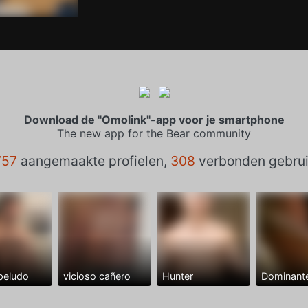
Download de "Omolink"-app voor je smartphone
The new app for the Bear community
757
aangemaakte profielen,
308
verbonden gebrui
peludo
vicioso cañero
Hunter