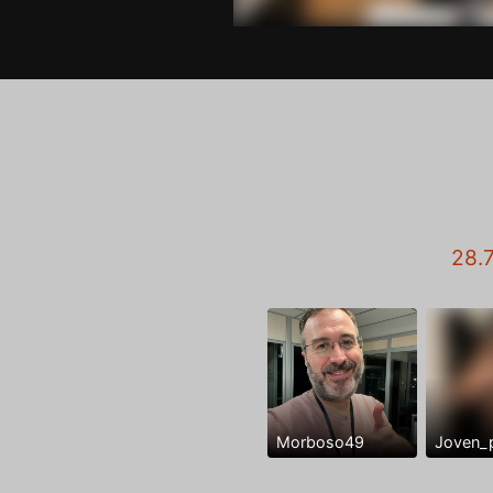
28.
Morboso49
Joven_