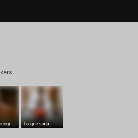
kers
Dominantenegro ya
Lo que surja