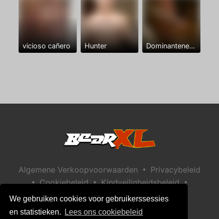
vicioso cañero
Hunter
Dominantenegro ya
•
Algemene Verkoopvoorwaarden
Privacybeleid
•
•
•
Cookiebeleid
Kindveiligheidsbeleid
Help / Contact
We gebruiken cookies voor gebruikerssessies
en statistieken.
Lees ons cookiebeleid