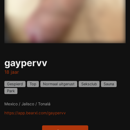
gaypervv
18 jaar
Gespierd
Top
Normaal uitgerust
Seksclub
Sauna
Park
Mexico / Jalisco / Tonalá
https://app.bearxl.com/gaypervv