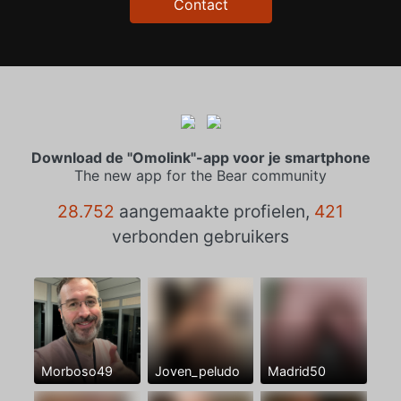
Contact
Download de "Omolink"-app voor je smartphone
The new app for the Bear community
28.752
aangemaakte profielen,
421
verbonden gebruikers
Morboso49
Joven_peludo
Madrid50