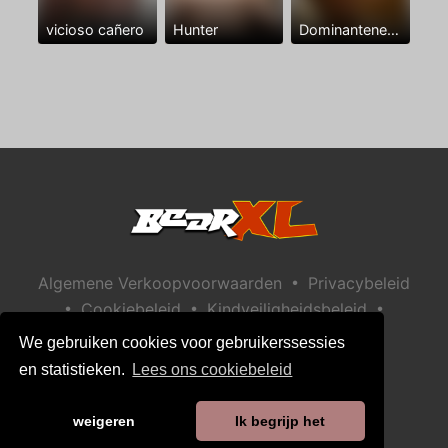
vicioso cañero
Hunter
Dominantenegro ya
•
Algemene Verkoopvoorwaarden
Privacybeleid
•
•
•
Cookiebeleid
Kindveiligheidsbeleid
Help / Contact
We gebruiken cookies voor gebruikerssessies
en statistieken.
Lees ons cookiebeleid
weigeren
Ik begrijp het