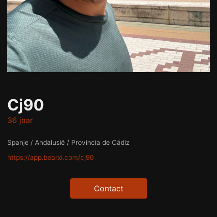
Cj90
36 jaar
Spanje / Andalusië / Provincia de Cádiz
https://app.bearxl.com/cj90
Contact