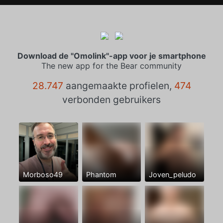
Download de "Omolink"-app voor je smartphone
The new app for the Bear community
28.747
aangemaakte profielen,
474
verbonden gebruikers
Morboso49
Phantom
Joven_peludo