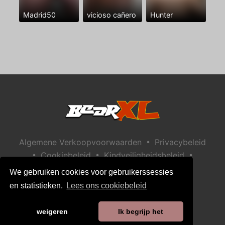
Madrid50
vicioso cañero
Hunter
•
Algemene Verkoopvoorwaarden
Privacybeleid
•
•
•
Cookiebeleid
Kindveiligheidsbeleid
Help / Contact
We gebruiken cookies voor gebruikerssessies
en statistieken.
Lees ons cookiebeleid
weigeren
Ik begrijp het