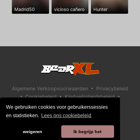
Madrid50
vicioso cañero
Hunter
•
Algemene Verkoopvoorwaarden
Privacybeleid
•
•
•
Cookiebeleid
Kindveiligheidsbeleid
Help / Contact
We gebruiken cookies voor gebruikerssessies
en statistieken.
Lees ons cookiebeleid
weigeren
Ik begrijp het