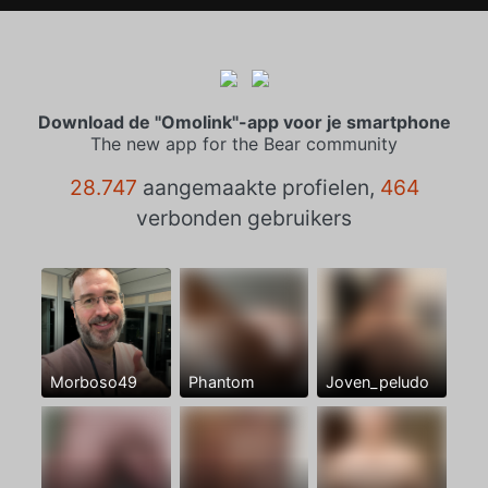
Download de "Omolink"-app voor je smartphone
The new app for the Bear community
28.747
aangemaakte profielen,
464
verbonden gebruikers
Morboso49
Phantom
Joven_peludo